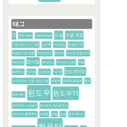
태그
IT
구글
구글 계정
RTX Voice
Teamviewer
구글 계정 기기 삭제
노트북
다크모드
듀얼모니터
듀얼모니터 설정
라이트모드
리눅스
마이크 잡음 제거
모바일
메인보드
바이오스
바이오스 진입
백업
안드로이드
블루투스
빅스비
아이패드
아이폰
안드로이드 구글 계정 삭제
우분투
우분투 팀뷰어
원격
윈도우
윈도우11
원격 제어
윈도우11 다크모드
윈도우11 라이트모드
윈도우11 블루투스
이메일
진입
초성
초성 해석기
컴퓨터