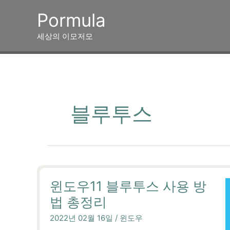
콘
Pormula
텐
츠
세상의 이모저모
로
건
너
뛰
기
블루투스
윈도우11 블루투스 사용 방
법 총정리
2022년 02월 16일
/
윈도우