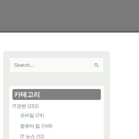
검
색
대
상
카테고리
IT관련
(252)
모바일
(74)
컴퓨터 팁
(149)
IT 뉴스
(12)