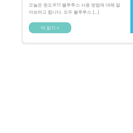
오늘은 윈도우11 블루투스 사용 방법에 대해 알
아보려고 합니다. 모두 블루투스 […]
윈
더 읽기 »
도
우
11
블
루
투
스
사
용
방
법
총
정
리