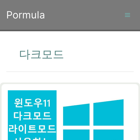
콘
텐
Pormula
츠
로
건
너
뛰
다크모드
기