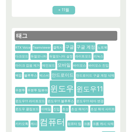
« 11월
태그
구글
구글 계정
RTX Voice
Teamviewer
갤럭시
노트북
다크모드
듀얼모니터
듀얼모니터 설정
라이트모드
리눅스
모바일
마이크 잡음 제거
메인보드
바이오스
바이오스 진입
안드로이드
백업
블루투스
빅스비
안드로이드 구글 계정 삭제
윈도우
윈도우11
우분투
우분투 팀뷰어
윈도우11 라이트모드
윈도우11 블루투스
윈도우11 테마 변경
윈도우 클립보드
이메일
진입
초성
초성 해석기
초성 해석 사이트
컴퓨터
카카오톡
캐시
컴퓨터 팁
크롬
크롬 캐시 삭제