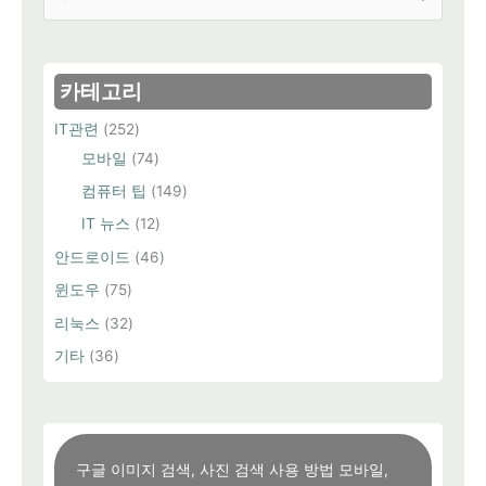
정
색
및
해
대
제
방
상
법
카테고리
총
정
리
IT관련
(252)
모바일
(74)
컴퓨터 팁
(149)
IT 뉴스
(12)
안드로이드
(46)
윈도우
(75)
리눅스
(32)
기타
(36)
구글 이미지 검색, 사진 검색 사용 방법 모바일,