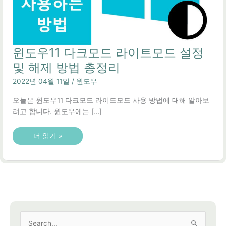
윈도우11 다크모드 라이트모드 설정
및 해제 방법 총정리
2022년 04월 11일
/
윈도우
오늘은 윈도우11 다크모드 라이드모드 사용 방법에 대해 알아보
려고 합니다. 윈도우에는 […]
윈
더 읽기 »
도
우
11
다
크
모
드
라
이
트
모
드
검
설