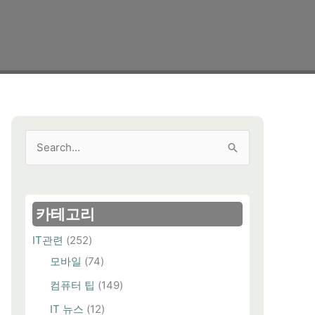
검
색
대
상
카테고리
IT관련
(252)
모바일
(74)
컴퓨터 팁
(149)
IT 뉴스
(12)