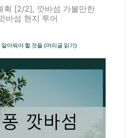
획 [2/2], 깟바섬 가볼만한
 깟바섬 현지 투어
알아둬야 할 것들 (머리글 읽기)