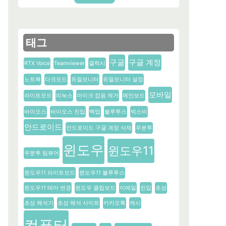
태그
구글
구글 계정
RTX Voice
Teamviewer
갤럭시
노트북
다크모드
듀얼모니터
듀얼모니터 설정
모바일
라이트모드
리눅스
마이크 잡음 제거
메인보드
바이오스
바이오스 진입
백업
블루투스
빅스비
안드로이드
안드로이드 구글 계정 삭제
우분투
윈도우
윈도우11
우분투 팀뷰어
윈도우11 라이트모드
윈도우11 블루투스
윈도우11 테마 변경
윈도우 클립보드
이메일
진입
초성
초성 해석기
초성 해석 사이트
카카오톡
캐시
컴퓨터