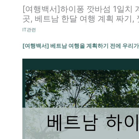
[여행백서]하이퐁 깟바섬 1일치 계
곳, 베트남 한달 여행 계획 짜기,
IT관련
[여행백서] 베트남 여행을 계획하기 전에 우리가 