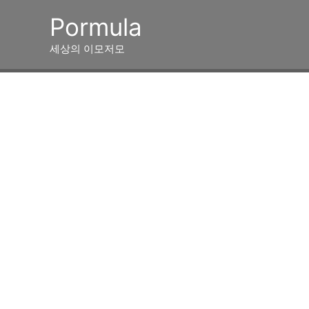
콘
Pormula
텐
츠
세상의 이모저모
로
건
너
뛰
기