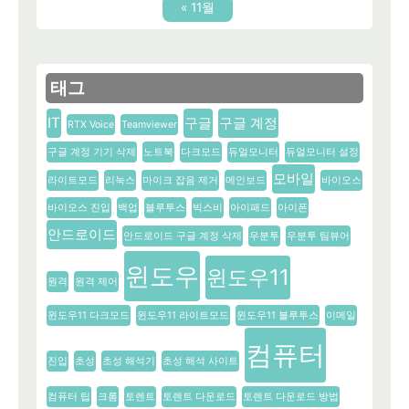
« 11월
태그
IT
구글
구글 계정
RTX Voice
Teamviewer
구글 계정 기기 삭제
노트북
다크모드
듀얼모니터
듀얼모니터 설정
모바일
라이트모드
리눅스
마이크 잡음 제거
메인보드
바이오스
바이오스 진입
백업
블루투스
빅스비
아이패드
아이폰
안드로이드
안드로이드 구글 계정 삭제
우분투
우분투 팀뷰어
윈도우
윈도우11
원격
원격 제어
윈도우11 다크모드
윈도우11 라이트모드
윈도우11 블루투스
이메일
컴퓨터
진입
초성
초성 해석기
초성 해석 사이트
컴퓨터 팁
크롬
토렌트
토렌트 다운로드
토렌트 다운로드 방법