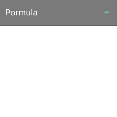
콘
텐
Pormula
츠
로
건
너
뛰
기