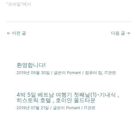
"모바일"에서
←
이전 글
다음 글
→
환영합니다!
2019년 05월 30일
/ 글쓴이
Pomant
/
컴퓨터 팁
,
IT관련
4박 5일 베트남 여행기 첫째날(1)-기내식 ,
히스토릭 호텔 , 호이안 올드타운
2019년 07월 21일
/ 글쓴이
Pomant
/
IT관련