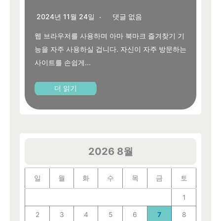
2024년 11월 24일
댓글 없음
웹 브라우저를 사용하며 아마 북마크 즐겨찾기 기
능을 자주 사용하실 겁니다. 자신이 자주 방문하는
사이트를 손쉽게...
더 읽기
2026 8월
일
월
화
수
목
금
토
1
2
3
4
5
6
7
8