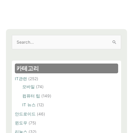
검
색
대
상
카테고리
IT관련
(252)
모바일
(74)
컴퓨터 팁
(149)
IT 뉴스
(12)
안드로이드
(46)
윈도우
(75)
리눅스
(32)