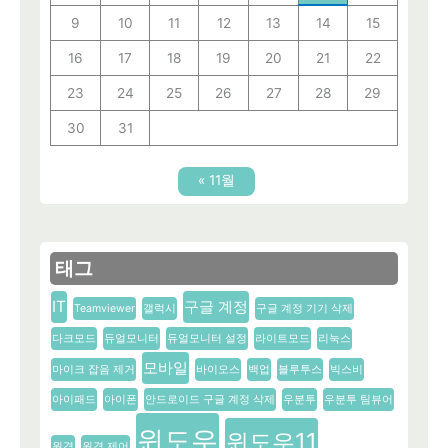
9
10
11
12
13
14
15
16
17
18
19
20
21
22
23
24
25
26
27
28
29
30
31
« 11월
태그
IT
구글 계정
Teamviewer
갤럭시
구글 계정 기기 삭제
다크모드
듀얼모니터
듀얼모니터 설정
라이트모드
리눅스
모바일
마이크 잡음 제거
바이오스
백업
블루투스
빅스비
아이패드
아이폰
안드로이드 구글 계정 삭제
우분투
우분투 팀뷰어
윈도우
윈도우11
원격
원격 제어