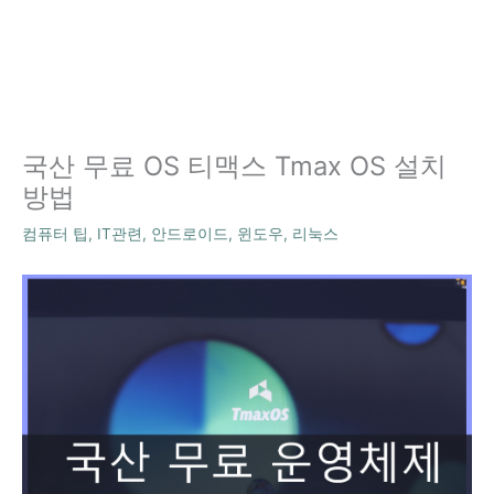
국산 무료 OS 티맥스 Tmax OS 설치
방법
컴퓨터 팁
,
IT관련
,
안드로이드
,
윈도우
,
리눅스