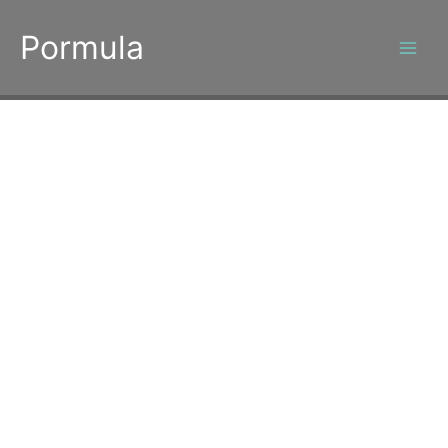
콘
텐
Pormula
츠
로
건
너
뛰
기