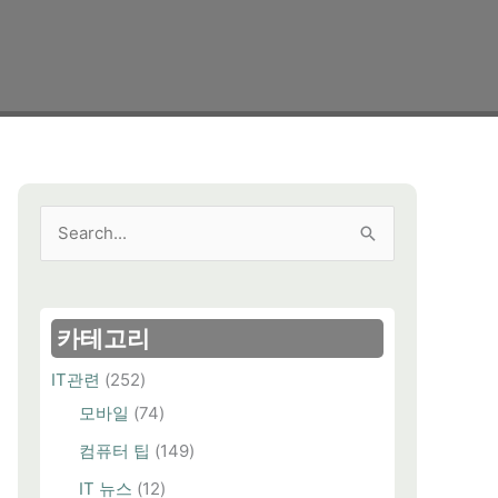
검
색
대
상
카테고리
IT관련
(252)
모바일
(74)
컴퓨터 팁
(149)
IT 뉴스
(12)