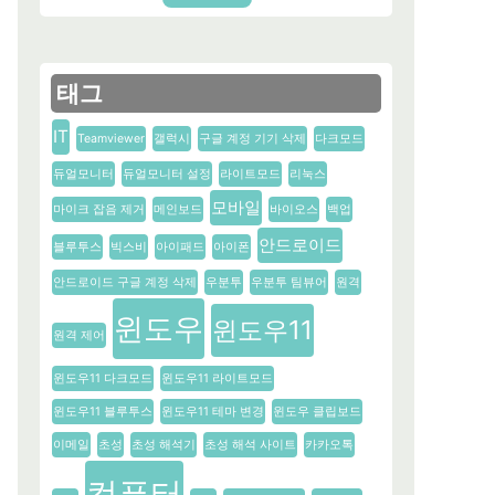
태그
IT
Teamviewer
갤럭시
구글 계정 기기 삭제
다크모드
듀얼모니터
듀얼모니터 설정
라이트모드
리눅스
모바일
마이크 잡음 제거
메인보드
바이오스
백업
안드로이드
블루투스
빅스비
아이패드
아이폰
안드로이드 구글 계정 삭제
우분투
우분투 팀뷰어
원격
윈도우
윈도우11
원격 제어
윈도우11 다크모드
윈도우11 라이트모드
윈도우11 블루투스
윈도우11 테마 변경
윈도우 클립보드
이메일
초성
초성 해석기
초성 해석 사이트
카카오톡
컴퓨터