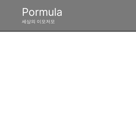
콘
Pormula
텐
츠
세상의 이모저모
로
건
너
뛰
기