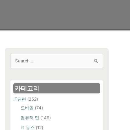
검
색
대
상
카테고리
IT관련
(252)
모바일
(74)
컴퓨터 팁
(149)
IT 뉴스
(12)