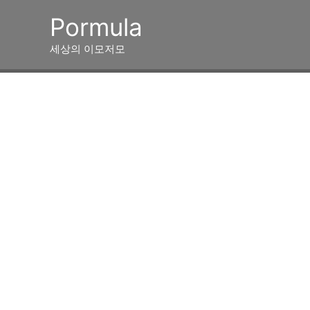
콘
Pormula
텐
츠
세상의 이모저모
로
건
너
뛰
기