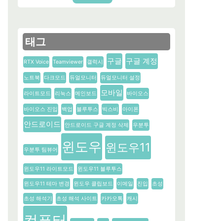
태그
구글
구글 계정
RTX Voice
Teamviewer
갤럭시
노트북
다크모드
듀얼모니터
듀얼모니터 설정
모바일
라이트모드
리눅스
메인보드
바이오스
바이오스 진입
백업
블루투스
빅스비
아이폰
안드로이드
안드로이드 구글 계정 삭제
우분투
윈도우
윈도우11
우분투 팀뷰어
윈도우11 라이트모드
윈도우11 블루투스
윈도우11 테마 변경
윈도우 클립보드
이메일
진입
초성
초성 해석기
초성 해석 사이트
카카오톡
캐시
컴퓨터