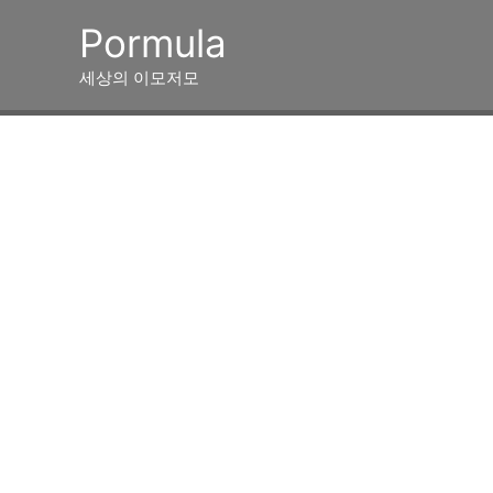
콘
Pormula
텐
츠
세상의 이모저모
로
건
너
뛰
기