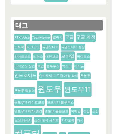
태그
구글
구글 계정
RTX Voice
Teamviewer
갤럭시
노트북
다크모드
듀얼모니터
듀얼모니터 설정
모바일
라이트모드
리눅스
메인보드
바이오스
바이오스 진입
백업
블루투스
빅스비
아이폰
안드로이드
안드로이드 구글 계정 삭제
우분투
윈도우
윈도우11
우분투 팀뷰어
윈도우11 라이트모드
윈도우11 블루투스
윈도우11 테마 변경
윈도우 클립보드
이메일
진입
초성
초성 해석기
초성 해석 사이트
카카오톡
캐시
컴퓨터