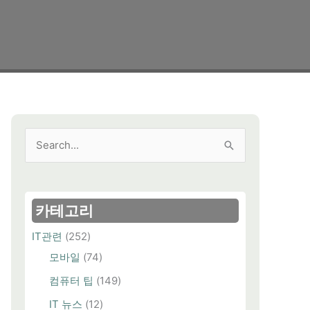
검
색
대
상
카테고리
IT관련
(252)
모바일
(74)
컴퓨터 팁
(149)
IT 뉴스
(12)