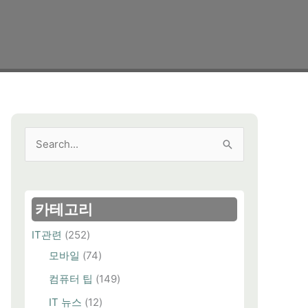
검
색
대
상
카테고리
IT관련
(252)
모바일
(74)
컴퓨터 팁
(149)
IT 뉴스
(12)