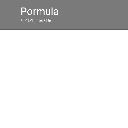
콘
Pormula
텐
츠
세상의 이모저모
로
건
너
뛰
기