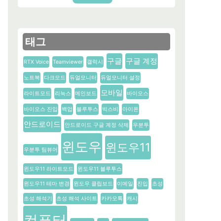
태그
구글
구글 계정
RTX Voice
Teamviewer
갤럭시
노트북
다크모드
듀얼모니터
듀얼모니터 설정
모바일
라이트모드
리눅스
메인보드
바이오스
바이오스 진입
백업
블루투스
빅스비
아이폰
안드로이드
안드로이드 구글 계정 삭제
우분투
윈도우
윈도우11
우분투 팀뷰어
윈도우11 라이트모드
윈도우11 블루투스
윈도우11 테마 변경
윈도우 클립보드
이메일
진입
초성
초성 해석기
초성 해석 사이트
카카오톡
캐시
컴퓨터