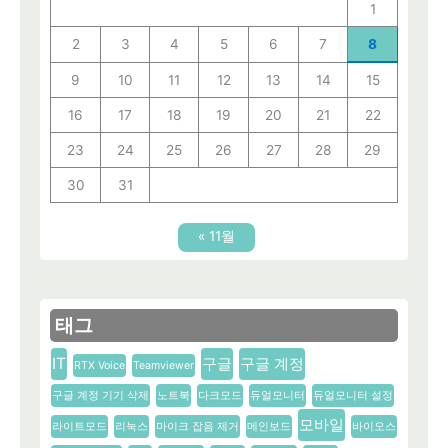
1
2
3
4
5
6
7
8
9
10
11
12
13
14
15
16
17
18
19
20
21
22
23
24
25
26
27
28
29
30
31
« 11월
태그
IT
구글
구글 계정
RTX Voice
Teamviewer
구글 계정 기기 삭제
노트북
다크모드
듀얼모니터
듀얼모니터 설정
모바일
라이트모드
리눅스
마이크 잡음 제거
메인보드
바이오스