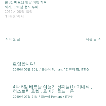
한 곳, 베트남 한달 여행 계획
짜기, 깟바섬 현지 투어
2019년 08월 10일
"IT관련"에서
←
이전 글
다음 글
→
환영합니다!
2019년 05월 30일
/ 글쓴이
Pomant
/
컴퓨터 팁
,
IT관련
4박 5일 베트남 여행기 첫째날(1)-기내식 ,
히스토릭 호텔 , 호이안 올드타운
2019년 07월 21일
/ 글쓴이
Pomant
/
IT관련