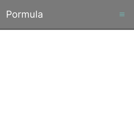
콘
텐
Pormula
츠
로
건
너
뛰
기