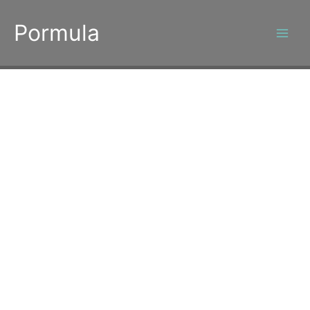
콘
텐
Pormula
츠
로
건
너
뛰
기