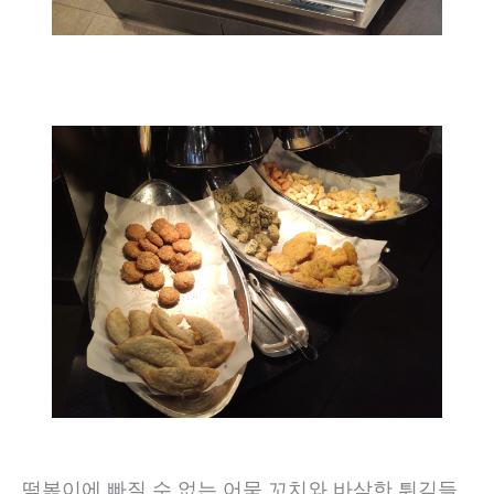
떡볶이에 빠질 수 없는 어묵 꼬치와 바삭한 튀김들