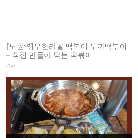
[노원역]무한리필 떡볶이 두끼떡볶이
– 직접 만들어 먹는 떡볶이
기타