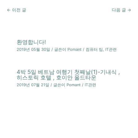
←
이전 글
다음 글
→
환영합니다!
2019년 05월 30일
/ 글쓴이
Pomant
/
컴퓨터 팁
,
IT관련
4박 5일 베트남 여행기 첫째날(1)-기내식 ,
히스토릭 호텔 , 호이안 올드타운
2019년 07월 21일
/ 글쓴이
Pomant
/
IT관련