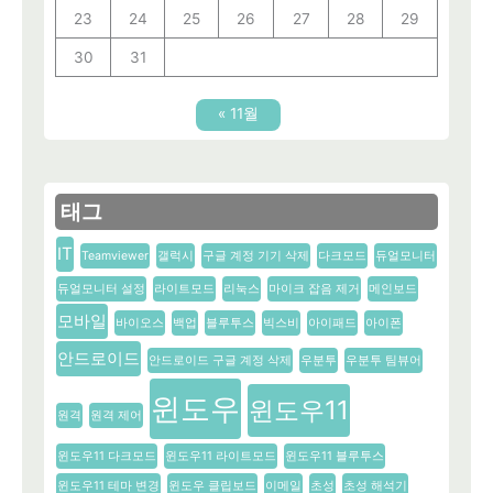
23
24
25
26
27
28
29
30
31
« 11월
태그
IT
Teamviewer
갤럭시
구글 계정 기기 삭제
다크모드
듀얼모니터
듀얼모니터 설정
라이트모드
리눅스
마이크 잡음 제거
메인보드
모바일
바이오스
백업
블루투스
빅스비
아이패드
아이폰
안드로이드
안드로이드 구글 계정 삭제
우분투
우분투 팀뷰어
윈도우
윈도우11
원격
원격 제어
윈도우11 다크모드
윈도우11 라이트모드
윈도우11 블루투스
윈도우11 테마 변경
윈도우 클립보드
이메일
초성
초성 해석기