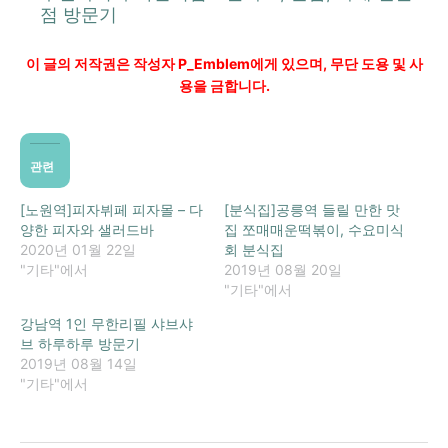
점 방문기
이 글의 저작권은 작성자 P_Emblem에게 있으며, 무단 도용 및 사
용을 금합니다.
관련
[노원역]피자뷔페 피자몰 – 다
[분식집]공릉역 들릴 만한 맛
양한 피자와 샐러드바
집 쪼매매운떡볶이, 수요미식
2020년 01월 22일
회 분식집
"기타"에서
2019년 08월 20일
"기타"에서
강남역 1인 무한리필 샤브샤
브 하루하루 방문기
2019년 08월 14일
"기타"에서