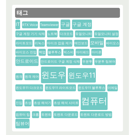
태그
IT
구글
구글 계정
RTX Voice
Teamviewer
구글 계정 기기 삭제
노트북
다크모드
듀얼모니터
듀얼모니터 설정
모바일
라이트모드
리눅스
마이크 잡음 제거
메인보드
바이오스
바이오스 진입
백업
블루투스
빅스비
아이패드
아이폰
안드로이드
안드로이드 구글 계정 삭제
우분투
우분투 팀뷰어
윈도우
윈도우11
원격
원격 제어
윈도우11 다크모드
윈도우11 라이트모드
윈도우11 블루투스
이메일
컴퓨터
진입
초성
초성 해석기
초성 해석 사이트
컴퓨터 팁
크롬
토렌트
토렌트 다운로드
토렌트 다운로드 방법
팀뷰어