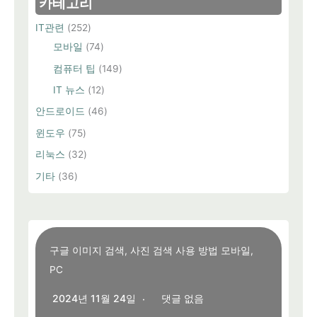
카테고리
IT관련
(252)
모바일
(74)
컴퓨터 팁
(149)
IT 뉴스
(12)
안드로이드
(46)
윈도우
(75)
리눅스
(32)
기타
(36)
구글 이미지 검색, 사진 검색 사용 방법 모바일,
PC
2024년 11월 24일
댓글 없음