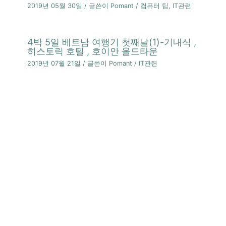
2019년 05월 30일
/ 글쓴이
Pomant
/
컴퓨터 팁
,
IT관련
4박 5일 베트남 여행기 첫째날(1)-기내식 ,
히스토릭 호텔 , 호이안 올드타운
2019년 07월 21일
/ 글쓴이
Pomant
/
IT관련