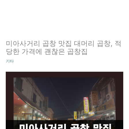
미아사거리 곱창 맛집 대머리 곱창, 적
당한 가격에 괜찮은 곱창집
기타