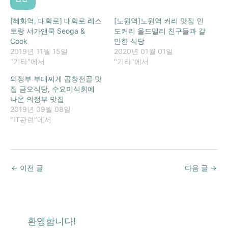
[혜화역, 대학로] 대학로 레스
[노원역]노원역 커리 맛집 인
토랑 서가앤쿡 Seoga &
도커리 올드델리 친구들과 갈
Cook
만한 식당
2019년 11월 15일
2020년 01월 01일
"기타"에서
"기타"에서
의정부 부대찌게 곱창전골 맛
집 금오식당, 수요미식회에
나온 의정부 맛집
2019년 09월 08일
"IT관련"에서
←
이전 글
다음 글
→
환영합니다!