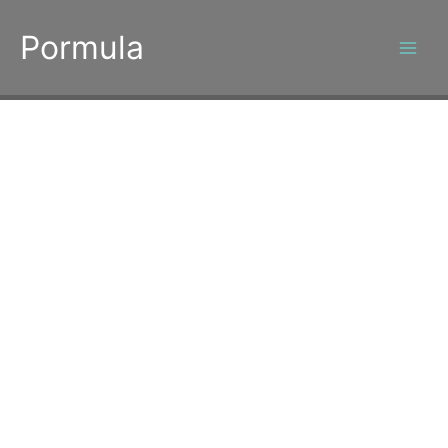
콘
텐
Pormula
츠
로
건
너
뛰
기