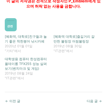
이 글의 저작권은 전적으로 작성자인 P_Emblem에게 있
으며 허락 없는 사용을 금합니다.
관련
[혜화역, 대학로]친구들과 놀
[혜화역 대학로]즐길거리 갈
기 좋은 착한붕어 낚시카페
만한 볼링장 어썸볼링장
2020년 01월 01일
2019년 08월 30일
"기타"에서
"IT관련"에서
대학생용 컴퓨터 한성컴퓨터
올데이롱 TFX255 성능 살펴
보기(벤치마크 및 게임)
2019년 08월 24일
"IT관련"에서
←
이전 글
다음 글
→