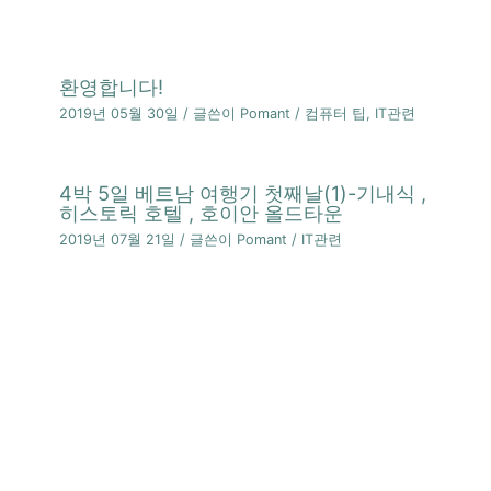
환영합니다!
2019년 05월 30일
/ 글쓴이
Pomant
/
컴퓨터 팁
,
IT관련
4박 5일 베트남 여행기 첫째날(1)-기내식 ,
히스토릭 호텔 , 호이안 올드타운
2019년 07월 21일
/ 글쓴이
Pomant
/
IT관련