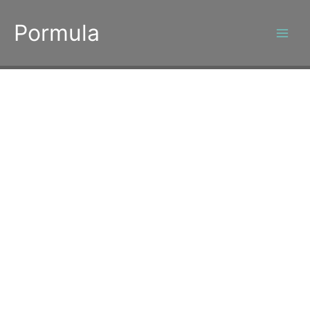
콘
텐
Pormula
츠
로
건
너
뛰
기