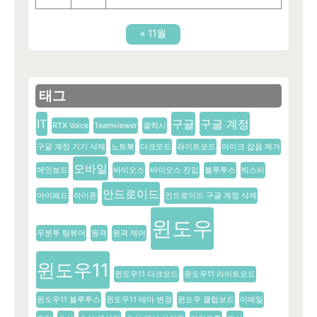
« 11월
태그
IT
구글
구글 계정
RTX Voice
Teamviewer
갤럭시
구글 계정 기기 삭제
노트북
다크모드
라이트모드
마이크 잡음 제거
모바일
메인보드
바이오스
바이오스 진입
블루투스
빅스비
안드로이드
아이패드
아이폰
안드로이드 구글 계정 삭제
윈도우
우분투 팀뷰어
원격
원격 제어
윈도우11
윈도우11 다크모드
윈도우11 라이트모드
윈도우11 블루투스
윈도우11 테마 변경
윈도우 클립보드
이메일