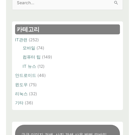
색
대
상
카테고리
IT관련
(252)
모바일
(74)
컴퓨터 팁
(149)
IT 뉴스
(12)
안드로이드
(46)
윈도우
(75)
리눅스
(32)
기타
(36)
구글 이미지 검색, 사진 검색 사용 방법 모바일,