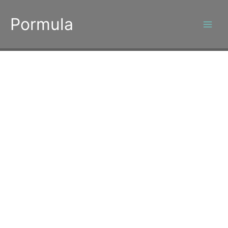
콘
텐
Pormula
츠
로
건
너
뛰
기