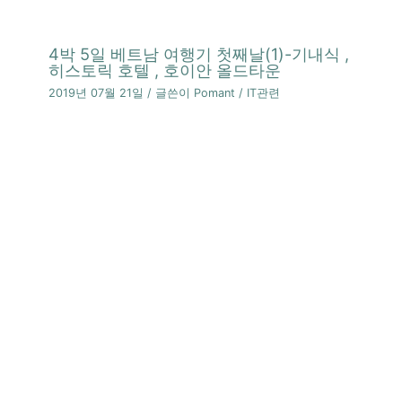
4박 5일 베트남 여행기 첫째날(1)-기내식 ,
히스토릭 호텔 , 호이안 올드타운
2019년 07월 21일
/ 글쓴이
Pomant
/
IT관련