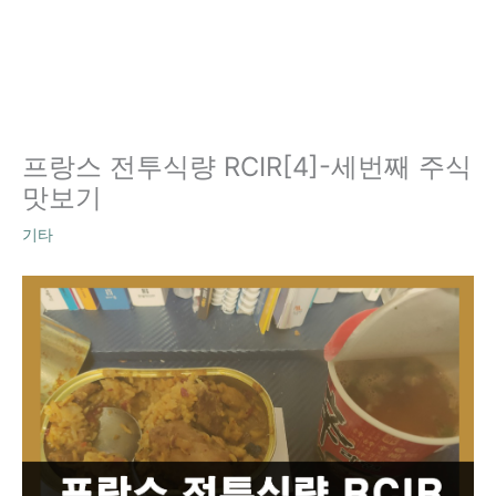
프랑스 전투식량 RCIR[4]-세번째 주식
맛보기
기타