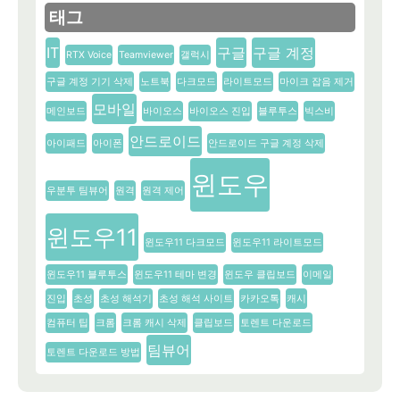
태그
IT
구글
구글 계정
RTX Voice
Teamviewer
갤럭시
구글 계정 기기 삭제
노트북
다크모드
라이트모드
마이크 잡음 제거
모바일
메인보드
바이오스
바이오스 진입
블루투스
빅스비
안드로이드
아이패드
아이폰
안드로이드 구글 계정 삭제
윈도우
우분투 팀뷰어
원격
원격 제어
윈도우11
윈도우11 다크모드
윈도우11 라이트모드
윈도우11 블루투스
윈도우11 테마 변경
윈도우 클립보드
이메일
진입
초성
초성 해석기
초성 해석 사이트
카카오톡
캐시
컴퓨터 팁
크롬
크롬 캐시 삭제
클립보드
토렌트 다운로드
팀뷰어
토렌트 다운로드 방법