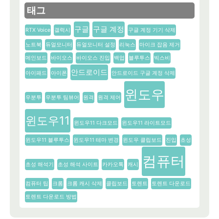
태그
구글
구글 계정
RTX Voice
갤럭시
구글 계정 기기 삭제
노트북
듀얼모니터
듀얼모니터 설정
리눅스
마이크 잡음 제거
메인보드
바이오스
바이오스 진입
백업
블루투스
빅스비
안드로이드
아이패드
아이폰
안드로이드 구글 계정 삭제
윈도우
우분투
우분투 팀뷰어
원격
원격 제어
윈도우11
윈도우11 다크모드
윈도우11 라이트모드
윈도우11 블루투스
윈도우11 테마 변경
윈도우 클립보드
진입
초성
컴퓨터
초성 해석기
초성 해석 사이트
카카오톡
캐시
컴퓨터 팁
크롬
크롬 캐시 삭제
클립보드
토렌트
토렌트 다운로드
토렌트 다운로드 방법