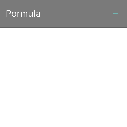
콘
텐
Pormula
츠
로
건
너
뛰
기