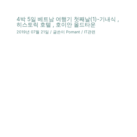
4박 5일 베트남 여행기 첫째날(1)-기내식 ,
히스토릭 호텔 , 호이안 올드타운
2019년 07월 21일
/ 글쓴이
Pomant
/
IT관련