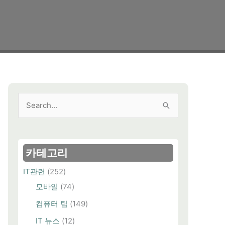
검
색
대
상
카테고리
IT관련
(252)
모바일
(74)
컴퓨터 팁
(149)
IT 뉴스
(12)