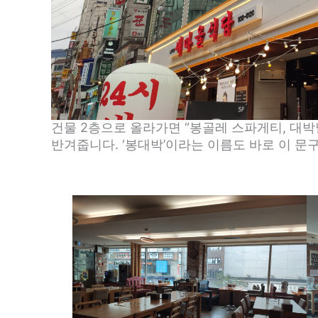
건물 2층으로 올라가면 “봉골레 스파게티, 대
반겨줍니다. ‘봉대박’이라는 이름도 바로 이 문