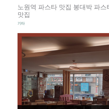
노원역 파스타 맛집 봉대박 파스
맛집
기타