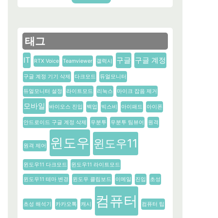
태그
IT
구글
구글 계정
RTX Voice
Teamviewer
갤럭시
구글 계정 기기 삭제
다크모드
듀얼모니터
듀얼모니터 설정
라이트모드
리눅스
마이크 잡음 제거
모바일
바이오스 진입
백업
빅스비
아이패드
아이폰
안드로이드 구글 계정 삭제
우분투
우분투 팀뷰어
원격
윈도우
윈도우11
원격 제어
윈도우11 다크모드
윈도우11 라이트모드
윈도우11 테마 변경
윈도우 클립보드
이메일
진입
초성
컴퓨터
초성 해석기
카카오톡
캐시
컴퓨터 팁