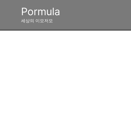
콘
Pormula
텐
츠
세상의 이모저모
로
건
너
뛰
기