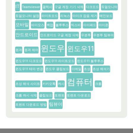
IT
Teamviewer
갤럭시
구글 계정 기기 삭제
다크모드
듀얼모니터
듀얼모니터 설정
라이트모드
리눅스
마이크 잡음 제거
메인보드
모바일
바이오스
백업
블루투스
빅스비
아이패드
아이폰
안드로이드
안드로이드 구글 계정 삭제
우분투
우분투 팀뷰어
윈도우
윈도우11
원격
원격 제어
윈도우11 다크모드
윈도우11 라이트모드
윈도우11 블루투스
윈도우11 테마 변경
윈도우 클립보드
이메일
초성
초성 해석기
컴퓨터
초성 해석 사이트
카카오톡
캐시
크롬
크롬 캐시 삭제
클립보드
토렌트
토렌트 다운로드
팀뷰어
토렌트 다운로드 방법