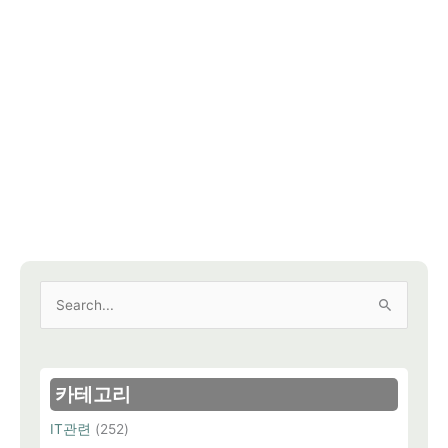
검
색
대
상
카테고리
IT관련
(252)