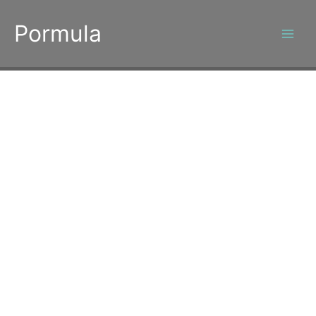
콘
텐
Pormula
츠
로
건
너
뛰
기